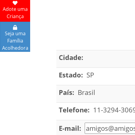
Adote uma
Criança
Seja uma
Família
Acolhedora
Cidade:
Estado:
SP
País:
Brasil
Telefone:
11-3294-306
E-mail: