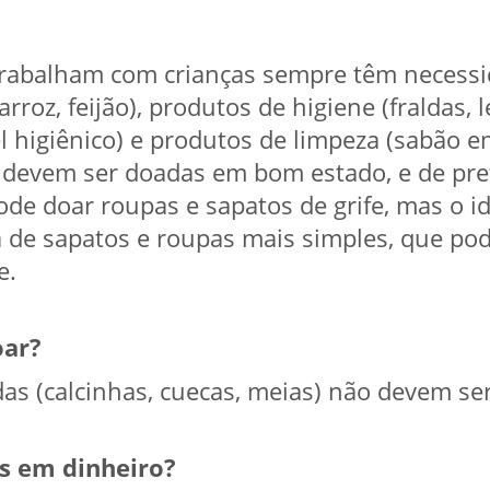
 trabalham com crianças sempre têm necessi
rroz, feijão), produtos de higiene (fraldas,
l higiênico) e produtos de limpeza (sabão e
 devem ser doadas em bom estado, e de pref
ode doar roupas e sapatos de grife, mas o id
a de sapatos e roupas mais simples, que po
e.
oar?
as (calcinhas, cuecas, meias) não devem se
s em dinheiro?