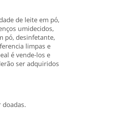
dade de leite em pó,
 lenços umidecidos,
m pó, desinfetante,
erencia limpas e
eal é vende-los e
derão ser adquiridos
r doadas.