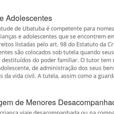
 e Adolescentes
entude de Ubatuba é competente para nomear
rianças e adolescentes que se encontrem e
eitos listadas pelo art. 98 do Estatuto da C
centes são colocados sob tutela quando seus
 destituídos do poder familiar. O tutor tem
adolescente, de administração dos seus bens
os da vida civil. A tutela, assim como a gua
iagem de Menores Desacompanha
 criança viaje desacompanhada ou na compa