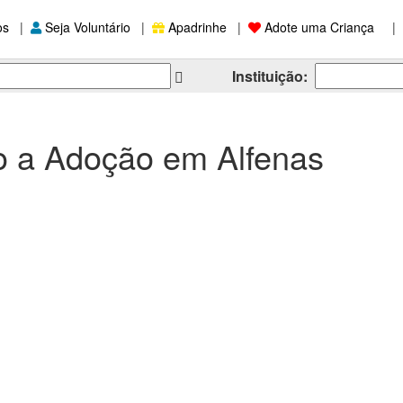
os
|
Seja Voluntário
|
Apadrinhe
|
Adote uma Criança
|
Instituição:
o a Adoção em Alfenas