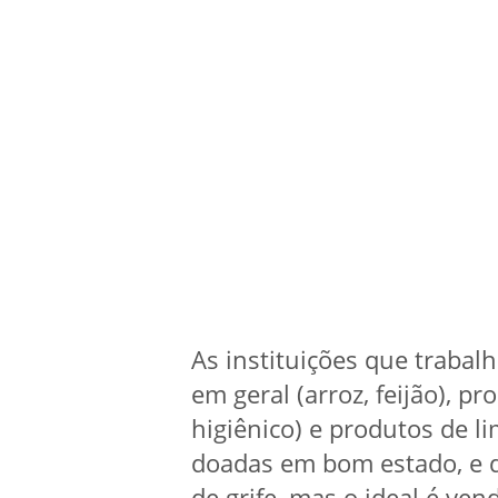
As instituições que traba
em geral (arroz, feijão), p
higiênico) e produtos de l
doadas em bom estado, e d
de grife, mas o ideal é ven