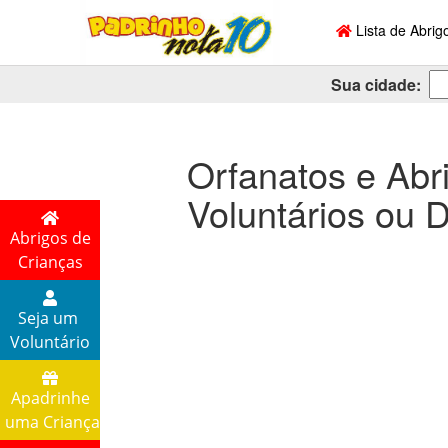
Lista de Abrig
Sua cidade:
Orfanatos e Abr
Voluntários ou 
Abrigos de
Crianças
Seja um
Voluntário
Apadrinhe
uma Criança