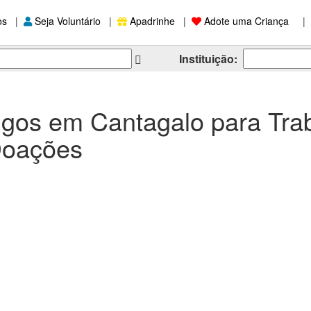
os
|
Seja Voluntário
|
Apadrinhe
|
Adote uma Criança
|
Instituição:
igos em Cantagalo para Tra
Doações