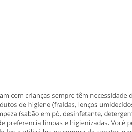
lham com crianças sempre têm necessidade d
rodutos de higiene (fraldas, lenços umidecido
impeza (sabão em pó, desinfetante, deterge
e preferencia limpas e higienizadas. Você 
de-los e utilizá-los na compra de sapatos e