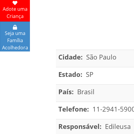
Adote uma
Criança
Seja uma
Família
Acolhedora
Cidade:
São Paulo
Estado:
SP
País:
Brasil
Telefone:
11-2941-590
Responsável:
Edileusa