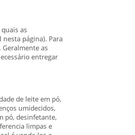
 quais as
l nesta página). Para
. Geralmente as
ecessário entregar
dade de leite em pó,
 lenços umidecidos,
m pó, desinfetante,
erencia limpas e