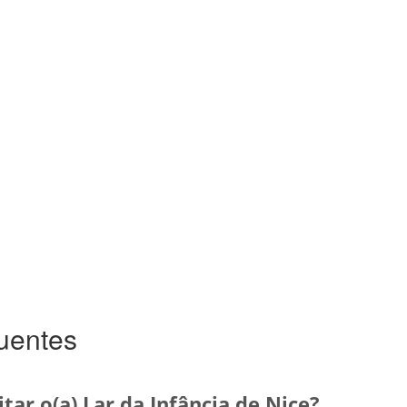
uentes
tar o(a) Lar da Infância de Nice?