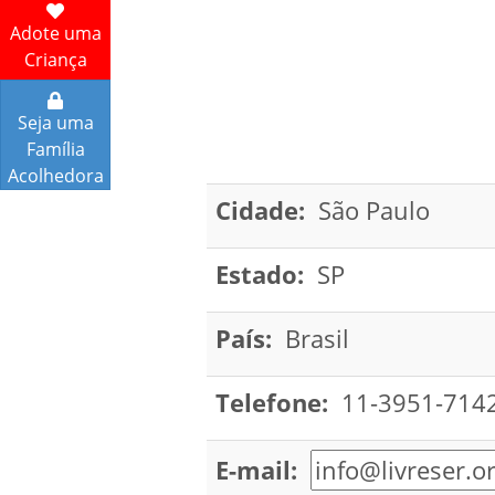
Adote uma
Criança
Seja uma
Família
Acolhedora
Cidade:
São Paulo
Estado:
SP
País:
Brasil
Telefone:
11-3951-714
E-mail: