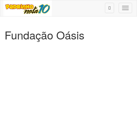
Toggl
naviga
Fundação Oásis