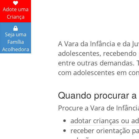
Adote uma
Criança
Seja uma
Família
A Vara da Infância e da J
Acolhedora
adolescentes, recebendo 
entre outras demandas. T
com adolescentes em confl
Quando procurar a 
Procure a Vara de Infânc
adotar crianças ou ad
receber orientação pa