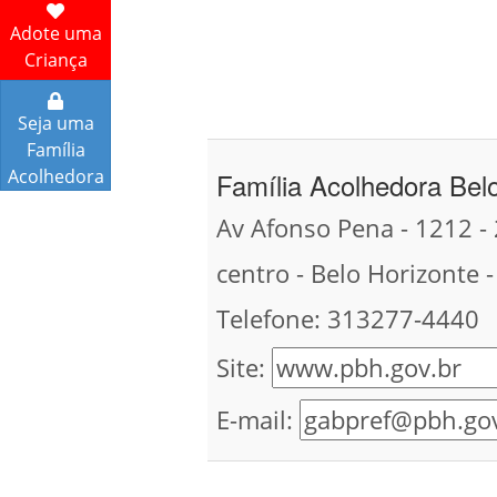
Adote uma
Criança
Seja uma
Família
Acolhedora
Família Acolhedora Bel
Av Afonso Pena - 1212 -
centro - Belo Horizonte 
Telefone: 313277-4440
Site:
E-mail: