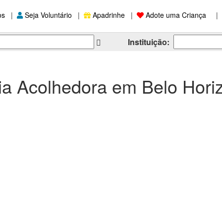
os
|
Seja Voluntário
|
Apadrinhe
|
Adote uma Criança
|
Instituição:
a Acolhedora em Belo Hori