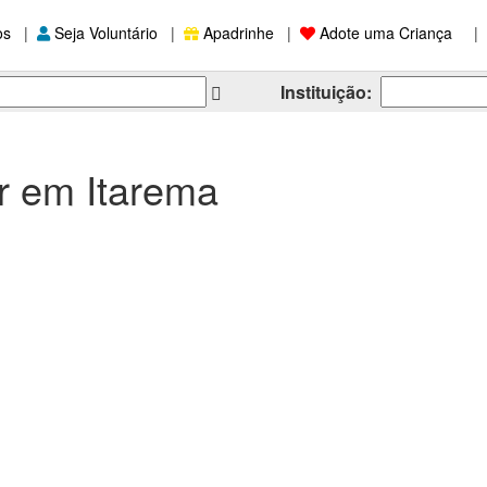
os
|
Seja Voluntário
|
Apadrinhe
|
Adote uma Criança
|
Instituição:
r em Itarema