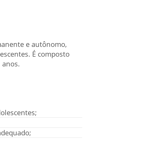
manente e autônomo,
olescentes. É composto
 anos.
dolescentes;
 adequado;