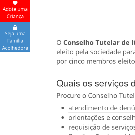
Adote uma
Criança
Seja uma
Família
O
Conselho Tutelar de 
Acolhedora
eleito pela sociedade par
por cinco membros eleit
Quais os serviços 
Procure o Conselho Tutel
atendimento de denún
orientações e conselh
requisição de serviç