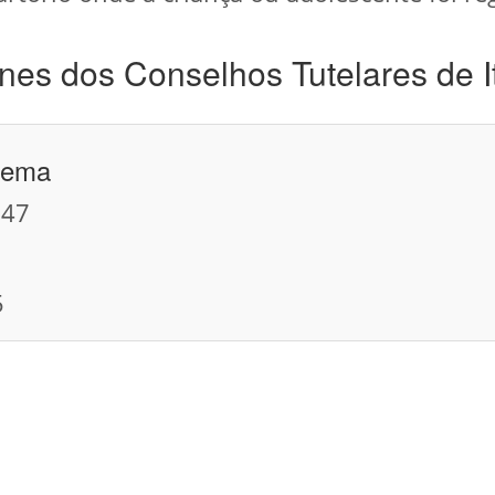
nes dos Conselhos Tutelares de 
arema
247
5