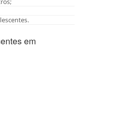
ros;
lescentes.
centes em