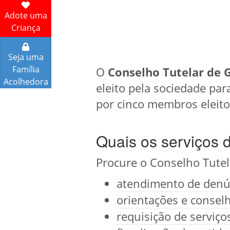
Adote uma
Criança
Seja uma
Família
O
Conselho Tutelar de 
Acolhedora
eleito pela sociedade par
por cinco membros eleit
Quais os serviços 
Procure o Conselho Tutel
atendimento de denún
orientações e conselh
requisição de serviç