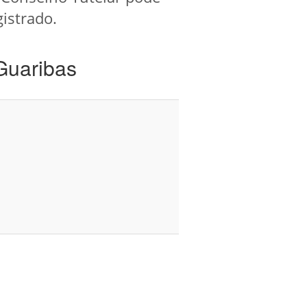
gistrado.
Guaribas