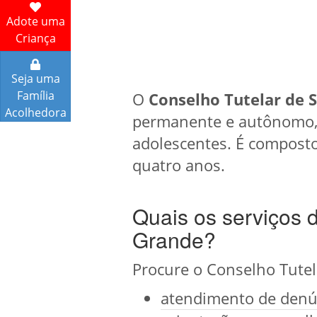
Adote uma
Criança
Seja uma
Família
O
Conselho Tutelar de 
Acolhedora
permanente e autônomo, el
adolescentes. É compost
quatro anos.
Quais os serviços 
Grande?
Procure o Conselho Tutel
atendimento de denún