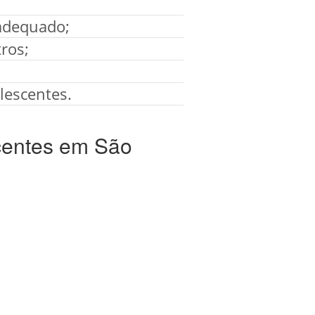
 adequado;
ros;
lescentes.
centes em São