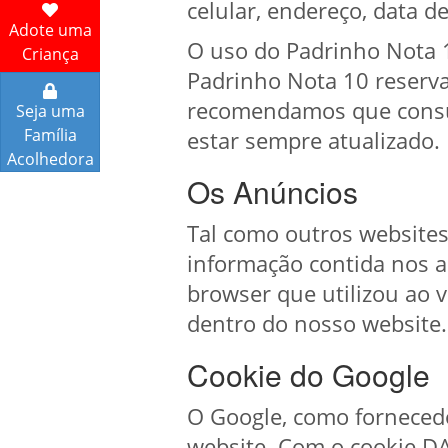
celular, endereço, data d
Adote uma
O uso do Padrinho Nota 1
Criança
Padrinho Nota 10 reserva-
recomendamos que consult
Seja uma
Família
estar sempre atualizado.
Acolhedora
Os Anúncios
Tal como outros websites
informação contida nos an
browser que utilizou ao v
dentro do nosso website.
Cookie do Google
O Google, como fornecedor
website. Com o cookie DA