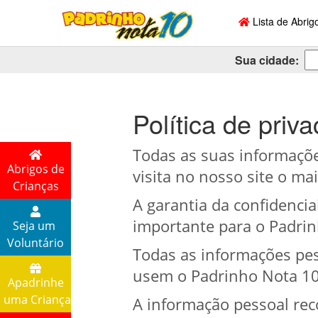
Lista de Abrig
Sua cidade:
Política de priv
Todas as suas informaçõe
Abrigos de
visita no nosso site o ma
Crianças
A garantia da confidencia
importante para o Padrin
Seja um
Voluntário
Todas as informações pess
usem o Padrinho Nota 10 
Apadrinhe
uma Criança
A informação pessoal rec